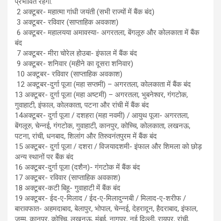
प्रभावित रहेगा.
2 अक्टूबर- महात्मा गांधी जयंती (सभी राज्यों में बैंक बंद)
3 अक्टूबर- रविवार (साप्ताहिक अवकाश)
6 अक्टूबर- महालयया अमावस्या- अगरतला, बेंगलूरु और कोलकाता में बैंक
बंद
7 अक्टूबर- मीरा चोरेल होउबा- इंफाल में बैंक बंद
9 अक्टूबर- शनिवार (महीने का दूसरा शनिवार)
10 अक्टूबर- रविवार (साप्ताहिक अवकाश)
12 अक्टूबर-दुर्गा पूजा (महा सप्तमी) – अगरतला, कोलकाता में बैंक बंद
13 अक्टूबर- दुर्गा पूजा (महा अष्टमी) – अगरतला, भुबनेश्वर, गंगटोक,
गुवाहाटी, इंफाल, कोलकाता, पटना और रांची में बैंक बंद
14अक्टूबर- दुर्गा पूजा / दशहरा (महा नवमी) / आयुथ पूजा- अगरतला,
बेंगलूरु, चेन्नई, गंगटोक, गुवाहाटी, कानपुर, कोच्चि, कोलकाता, लखनऊ,
पटना, रांची, धनबाद, शिलांग और तिरुवनंतपुरम में बैंक बंद
15 अक्टूबर- दुर्गा पूजा / दशरा / विजयादशमी- इंफाल और शिमला को छोड़
अन्य स्थानों पर बैंक बंद
16 अक्टूबर-दुर्गा पूजा (दशैन)- गंगटोक में बैंक बंद
17 अक्टूबर- रविवार (साप्ताहिक अवकाश)
18 अक्टूबर-कटी बिहू- गुवाहाटी में बैंक बंद
19 अक्टूबर- ईद-ए-मिलाद / ईद-ए-मिलादुन्नबी / मिलाद-ए-शरीफ /
बारावफात- अहमदाबाद, बेलापुर, भोपाल, चेन्नई, देहरादून, हैदराबाद, इंफाल,
जम्मू, कानपुर, कोच्चि, लखनऊ, मुंबई, नागपुर, नई दिल्ली, रायपुर, रांची,