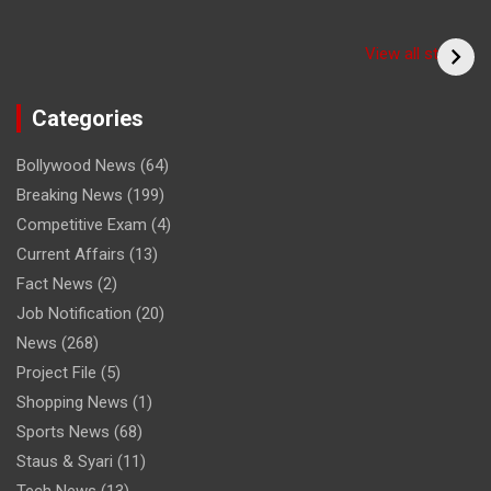
Have you seen the
sadhu form of the
(Bitiya) बिटिया
View all stories
cricketer? /क्या आपने
देखा क्रिकेटर का साधु रूप
Categories
Bollywood News
(64)
Breaking News
(199)
Competitive Exam
(4)
Current Affairs
(13)
Fact News
(2)
Job Notification
(20)
News
(268)
Project File
(5)
Shopping News
(1)
Sports News
(68)
Staus & Syari
(11)
Tech News
(13)