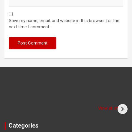
Save my name, email, and website in this browser for the
next time I comment.
Have you seen the
sadhu form of the
(Bitiya) बिटिया
View all stories
cricketer? /क्या आपने
देखा क्रिकेटर का साधु रूप
Categories