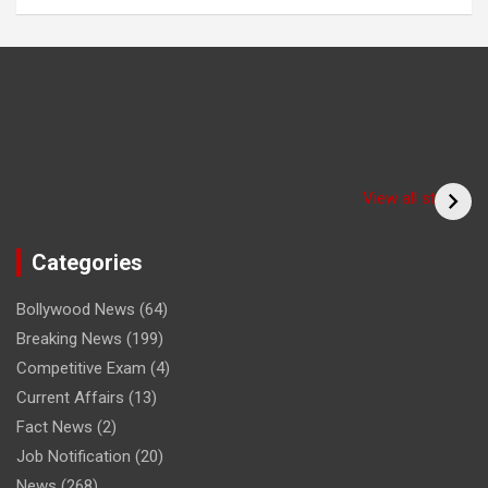
Have you seen the
sadhu form of the
(Bitiya) बिटिया
View all stories
cricketer? /क्या आपने
देखा क्रिकेटर का साधु रूप
Categories
Bollywood News
(64)
Breaking News
(199)
Competitive Exam
(4)
Current Affairs
(13)
Fact News
(2)
Job Notification
(20)
News
(268)