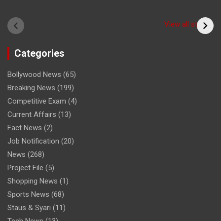
Have you seen the
sadhu form of the
(Bitiya) बिटिया
View all stories
cricketer? /क्या आपने
देखा क्रिकेटर का साधु रूप
Categories
Bollywood News
(65)
Breaking News
(199)
Competitive Exam
(4)
Current Affairs
(13)
Fact News
(2)
Job Notification
(20)
News
(268)
Project File
(5)
Shopping News
(1)
Sports News
(68)
Staus & Syari
(11)