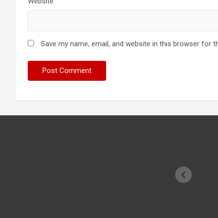
Website
Save my name, email, and website in this browser for t
Have you
sadhu fo
cricketer
देखा क्रिके