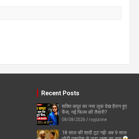
Recent Posts
तरीके
दिन में ज्यादा सोने वाले
जिंदगी बदलने के 5 नियम /
शक्ति कपूर का नया लुक देख हैरान हुए
जरूर पढ़ें / Those who
5 Rules To Change
फैंस, नई फिल्म की तैयारी?
ess
sleep more during
Life
08/08/2026
royjizone
the day must read
18 साल की शादी टूट गई! अब 9 साल
छोटी एक्ट्रेस से जुड़ा धनुष का नाम