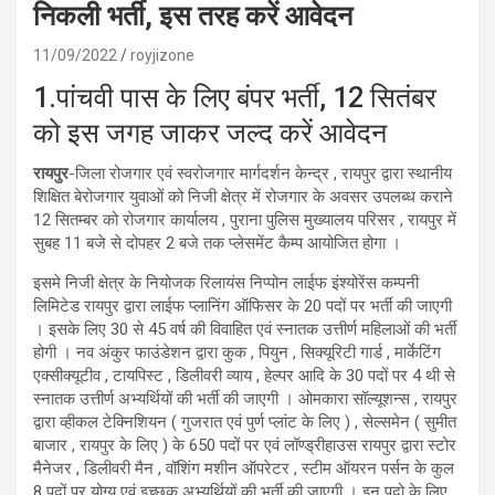
निकली भर्ती, इस तरह करें आवेदन
11/09/2022
royjizone
1.पांचवी पास के लिए बंपर भर्ती, 12 सितंबर
को इस जगह जाकर जल्द करें आवेदन
रायपुर
-जिला रोजगार एवं स्वरोजगार मार्गदर्शन केन्द्र , रायपुर द्वारा स्थानीय
शिक्षित बेरोजगार युवाओं को निजी क्षेत्र में रोजगार के अवसर उपलब्ध कराने
12 सितम्बर को रोजगार कार्यालय , पुराना पुलिस मुख्यालय परिसर , रायपुर में
सुबह 11 बजे से दोपहर 2 बजे तक प्लेसमेंट कैम्प आयोजित होगा ।
इसमे निजी क्षेत्र के नियोजक रिलायंस निप्पोन लाईफ इंश्योरेंस कम्पनी
लिमिटेड रायपुर द्वारा लाईफ प्लानिंग ऑफिसर के 20 पदों पर भर्ती की जाएगी
। इसके लिए 30 से 45 वर्ष की विवाहित एवं स्नातक उत्तीर्ण महिलाओं की भर्ती
होगी । नव अंकुर फाउंडेशन द्वारा कुक , पियुन , सिक्यूरिटी गार्ड , मार्केटिंग
एक्सीक्यूटीव , टायपिस्ट , डिलीवरी व्याय , हेल्पर आदि के 30 पदों पर 4 थी से
स्नातक उत्तीर्ण अभ्यर्थियों की भर्ती की जाएगी । ओमकारा सॉल्यूशन्स , रायपुर
द्वारा व्हीकल टेक्निशियन ( गुजरात एवं पुर्ण प्लांट के लिए ) , सेल्समेन ( सुमीत
बाजार , रायपुर के लिए ) के 650 पदों पर एवं लॉण्ड्रीहाउस रायपुर द्वारा स्टोर
मैनेजर , डिलीवरी मैन , वॉशिंग मशीन ऑपरेटर , स्टीम ऑयरन पर्सन के कुल
8 पदों पर योग्य एवं इच्छुक अभ्यर्थियों की भर्ती की जाएगी । इन पदो के लिए