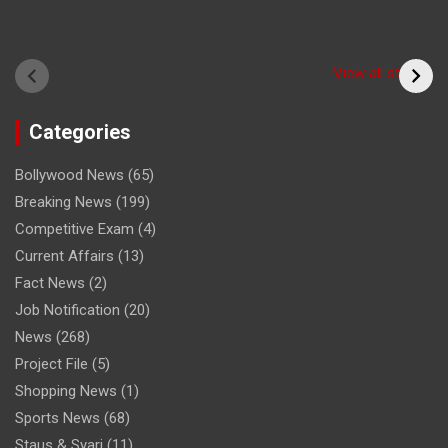
Have you seen the
sadhu form of the
(Bitiya) बिटिया
View all stories
cricketer? /क्या आपने
देखा क्रिकेटर का साधु रूप
Categories
Bollywood News
(65)
Breaking News
(199)
Competitive Exam
(4)
Current Affairs
(13)
Fact News
(2)
Job Notification
(20)
News
(268)
Project File
(5)
Shopping News
(1)
Sports News
(68)
Staus & Syari
(11)