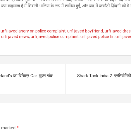
ा क्या कहलाता है में शिवानी भाटिया के रूप में शामिल हुईं, और बाद में कसौटी ज़िंदगी की
,
urfi javed angry on police complaint
,
urfi javed boyfriend
,
urfi javed dres
,
urfi javed news
,
urfi javed police complaint
,
urfi javed police fir
,
urfi jav
d’s का विचित्र Car-मुक्त गांव!
Shark Tank India 2: प्रतियोगिय
re marked
*