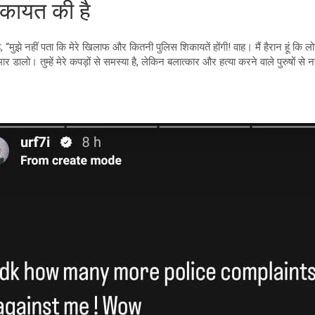
िकायत की है
, “मुझे नहीं पता कि मेरे खिलाफ और कितनी पुलिस शिकायतें होंगी! वाह। मैं हैरान हूं कि 
र डालो। तुम्हें मेरे कपड़ों से समस्या है, लेकिन बलात्कार और हत्या करने वाले पुरुषों से न