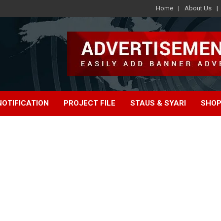
Home
About Us
e
NOTIFICATION
PROJECT FILE
STAUS & SYARI
SHOP