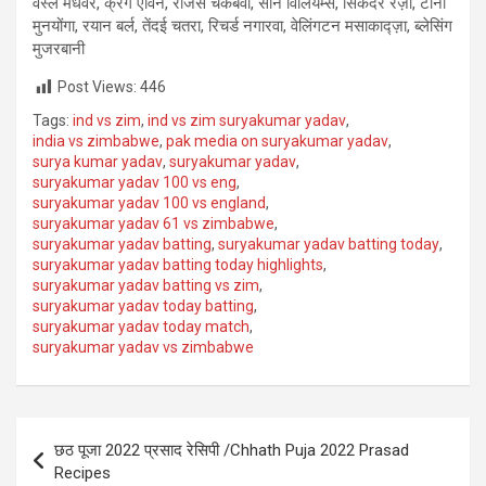
वेस्ले मधेवेरे, क्रेग एर्विन, रेजिस चकबवा, सीन विलियम्स, सिकंदर रज़ा, टोनी
मुनयोंगा, रयान बर्ल, तेंदई चतरा, रिचर्ड नगारवा, वेलिंगटन मसाकाद्ज़ा, ब्लेसिंग
मुजरबानी
Post Views:
446
Tags:
ind vs zim
,
ind vs zim suryakumar yadav
,
india vs zimbabwe
,
pak media on suryakumar yadav
,
surya kumar yadav
,
suryakumar yadav
,
suryakumar yadav 100 vs eng
,
suryakumar yadav 100 vs england
,
suryakumar yadav 61 vs zimbabwe
,
suryakumar yadav batting
,
suryakumar yadav batting today
,
suryakumar yadav batting today highlights
,
suryakumar yadav batting vs zim
,
suryakumar yadav today batting
,
suryakumar yadav today match
,
suryakumar yadav vs zimbabwe
Post
छठ पूजा 2022 प्रसाद रेसिपी /Chhath Puja 2022 Prasad
navigation
Recipes