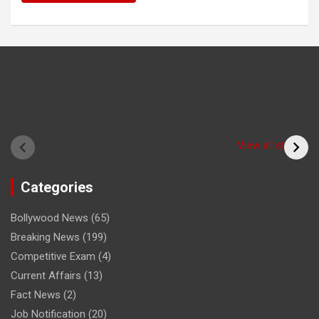
Have you seen the
sadhu form of the
(Bitiya) बिटिया
View all stories
cricketer? /क्या आपने
देखा क्रिकेटर का साधु रूप
Categories
Bollywood News
(65)
Breaking News
(199)
Competitive Exam
(4)
Current Affairs
(13)
Fact News
(2)
Job Notification
(20)