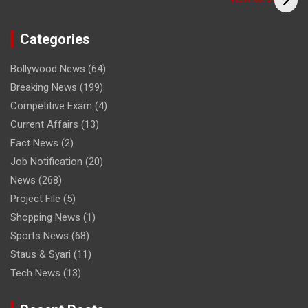
cricketer? /क्या आपने
देखा क्रिकेटर का साधु रूप
Categories
Bollywood News
(64)
Breaking News
(199)
Competitive Exam
(4)
Current Affairs
(13)
Fact News
(2)
Job Notification
(20)
News
(268)
Project File
(5)
Shopping News
(1)
Sports News
(68)
Staus & Syari
(11)
Tech News
(13)