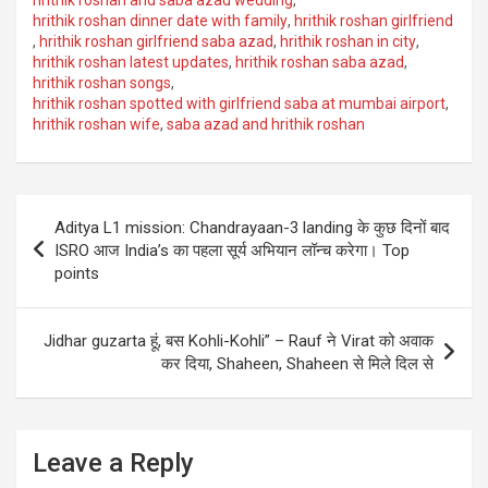
hrithik roshan dinner date with family
,
hrithik roshan girlfriend
,
hrithik roshan girlfriend saba azad
,
hrithik roshan in city
,
hrithik roshan latest updates
,
hrithik roshan saba azad
,
hrithik roshan songs
,
hrithik roshan spotted with girlfriend saba at mumbai airport
,
hrithik roshan wife
,
saba azad and hrithik roshan
Post
Aditya L1 mission: Chandrayaan-3 landing के कुछ दिनों बाद
navigation
ISRO आज India’s का पहला सूर्य अभियान लॉन्च करेगा। Top
points
Jidhar guzarta हूं, बस Kohli-Kohli” – Rauf ने Virat को अवाक
कर दिया, Shaheen, Shaheen से मिले दिल से
Leave a Reply