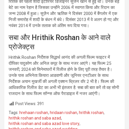
रितिक की पहली शादी इंटीरियर डिजाइनर सुजैन खान से हुई थी। उनके बड़े
बेटे का नाम रेहान है जिसका उन्होंने 2006 में स्वागत किया और रिदान का
जन्म 2008 में हुआ। सुज़ैन और ऋतिक ने दिसंबर 2000 में बैंगलोर में एक
निजी समारोह में शादी के बंधन में बंधे। दिसंबर 2013 में वे अलग हो गए और
नवंबर 2014 में उनके तलाक को अंतिम रूप दिया गया।
सबा और Hrithik Roshan के आने वाले
प्रोजेक्ट्स
Hrithik Roshan निर्देशक सिद्धार्थ आनंद की अगली फिल्म फाइटर में
दीपिका पादुकोण और अनिल कपूर के साथ नजर आएंगे। यह फिल्म 25
जनवरी, 2024 को सिनेमाघरों में रिलीज होने के लिए पूरी तरह तैयार है।
उनके पास अभिनेता कियारा आडवाणी और जूनियर एनटीआर के साथ
निर्देशक अयान मुखर्जी की अगली एक्शन थ्रिलर वॉर 2 भी है। फिल्म की
आधिकारिक रिलीज डेट का अभी भी इंतजार है. सबा की बात करें तो वह सोनी
राजदान के साथ फिल्म सॉन्ग्स ऑफ पैराडाइज में नजर आएंगी।
Post Views:
391
Tags:
hrehaan roshan
,
hridaan roshan
,
hrithik roshan
,
hrithik roshan and saba azad
,
hrithik roshan and saba azad love story
,
hrithik roshan and saba azad wedding
,