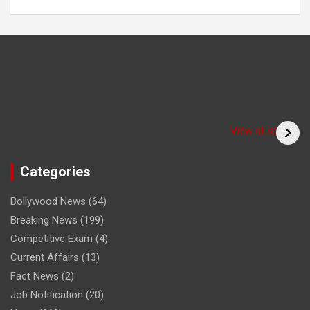
Have you seen the
sadhu form of the
(Bitiya) बिटिया
View all stories
cricketer? /क्या आपने
देखा क्रिकेटर का साधु रूप
Categories
Bollywood News
(64)
Breaking News
(199)
Competitive Exam
(4)
Current Affairs
(13)
Fact News
(2)
Job Notification
(20)