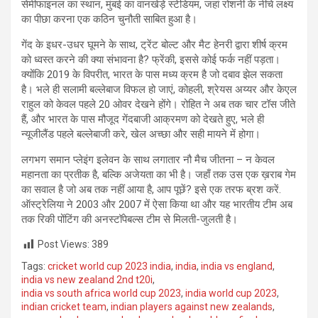
सेमीफाइनल का स्थान, मुंबई का वानखेड़े स्टेडियम, जहां रोशनी के नीचे लक्ष्य
का पीछा करना एक कठिन चुनौती साबित हुआ है।
गेंद के इधर-उधर घूमने के साथ, ट्रेंट बोल्ट और मैट हेनरी द्वारा शीर्ष क्रम
को ध्वस्त करने की क्या संभावना है? फ्रेंकी, इससे कोई फर्क नहीं पड़ता।
क्योंकि 2019 के विपरीत, भारत के पास मध्य क्रम है जो दबाव झेल सकता
है। भले ही सलामी बल्लेबाज विफल हो जाएं, कोहली, श्रेयस अय्यर और केएल
राहुल को केवल पहले 20 ओवर देखने होंगे। रोहित ने अब तक चार टॉस जीते
हैं, और भारत के पास मौजूद गेंदबाजी आक्रमण को देखते हुए, भले ही
न्यूजीलैंड पहले बल्लेबाजी करे, खेल अच्छा और सही मायने में होगा।
लगभग समान प्लेइंग इलेवन के साथ लगातार नौ मैच जीतना – न केवल
महानता का प्रतीक है, बल्कि अजेयता का भी है। जहाँ तक उस एक ख़राब गेम
का सवाल है जो अब तक नहीं आया है, आप पूछें? इसे एक तरफ ब्रश करें.
ऑस्ट्रेलिया ने 2003 और 2007 में ऐसा किया था और यह भारतीय टीम अब
तक रिकी पोंटिंग की अनस्टॉपेबल्स टीम से मिलती-जुलती है।
Post Views:
389
Tags:
cricket world cup 2023 india
,
india
,
india vs england
,
india vs new zealand 2nd t20i
,
india vs south africa world cup 2023
,
india world cup 2023
,
indian cricket team
,
indian players against new zealands
,