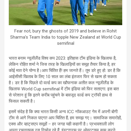
Fear not; bury the ghosts of 2019 and believe in Rohit
Sharma’s Team India to topple New Zealand at World Cup
semifinal
भारत बनाम न्यूजीलैंड विश्व कप 2023: इतिहास टीम इंडिया के खिलाफ है,
लेकिन रोहित शर्मा ने जिस तरह के खिलाड़ियों का समूह तैयार किया है, हर
कोई मात देने योग्य है।आप चिंतित हैं! हम जानते हैं। तुम डरे हुए हो. डर है कि
आईसीसी खिताब के लिए 10 साल का लंबा इंतजार फिर से खत्म हो सकता
है। डर है कि पिछले दो वर्ल्ड कप का खौफनाक अतीत कल न्यूजीलैंड के
खिलाफ World Cup semifinal में टीम इंडिया को फिर सताएगा. इस बात
से परेशान हूं कि इतने करीब पहुंचने के बावजूद वर्ल्ड कप ट्रॉफी हाथ से
फिसल सकती है।
इसमें संदेह है कि क्या भारत किसी अन्य ICC नॉकआउट गेम में अपनी बोगी
टीम से आगे निकल पाएगा! आप चिंतित हैं; हम समझ गए। सामाजिक समारोहों,
एक्स और व्हाट्सएप समूहों – हर जगह यही कहानी है। प्रभावशाली लोग
अपना रचनात्मक रस निचोड़ रहे हैं; इंस्टाग्राम पर ओवरटाइम काम करने