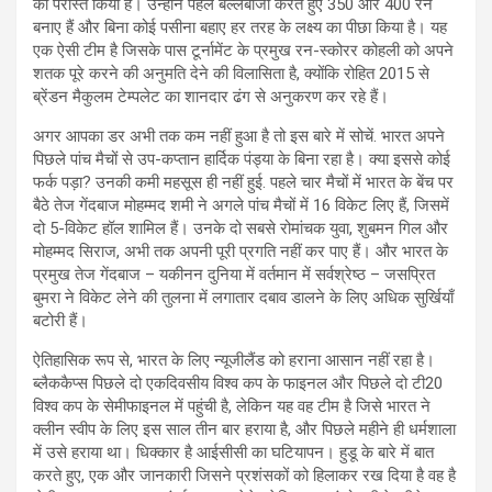
को परास्त किया है। उन्होंने पहले बल्लेबाजी करते हुए 350 और 400 रन
बनाए हैं और बिना कोई पसीना बहाए हर तरह के लक्ष्य का पीछा किया है। यह
एक ऐसी टीम है जिसके पास टूर्नामेंट के प्रमुख रन-स्कोरर कोहली को अपने
शतक पूरे करने की अनुमति देने की विलासिता है, क्योंकि रोहित 2015 से
ब्रेंडन मैकुलम टेम्पलेट का शानदार ढंग से अनुकरण कर रहे हैं।
अगर आपका डर अभी तक कम नहीं हुआ है तो इस बारे में सोचें. भारत अपने
पिछले पांच मैचों से उप-कप्तान हार्दिक पंड्या के बिना रहा है। क्या इससे कोई
फर्क पड़ा? उनकी कमी महसूस ही नहीं हुई. पहले चार मैचों में भारत के बेंच पर
बैठे तेज गेंदबाज मोहम्मद शमी ने अगले पांच मैचों में 16 विकेट लिए हैं, जिसमें
दो 5-विकेट हॉल शामिल हैं। उनके दो सबसे रोमांचक युवा, शुबमन गिल और
मोहम्मद सिराज, अभी तक अपनी पूरी प्रगति नहीं कर पाए हैं। और भारत के
प्रमुख तेज गेंदबाज – यकीनन दुनिया में वर्तमान में सर्वश्रेष्ठ – जसप्रित
बुमरा ने विकेट लेने की तुलना में लगातार दबाव डालने के लिए अधिक सुर्खियाँ
बटोरी हैं।
ऐतिहासिक रूप से, भारत के लिए न्यूजीलैंड को हराना आसान नहीं रहा है।
ब्लैककैप्स पिछले दो एकदिवसीय विश्व कप के फाइनल और पिछले दो टी20
विश्व कप के सेमीफाइनल में पहुंची है, लेकिन यह वह टीम है जिसे भारत ने
क्लीन स्वीप के लिए इस साल तीन बार हराया है, और पिछले महीने ही धर्मशाला
में उसे हराया था। धिक्कार है आईसीसी का घटियापन। हुडू के बारे में बात
करते हुए, एक और जानकारी जिसने प्रशंसकों को हिलाकर रख दिया है वह है