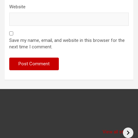
Website
Save my name, email, and website in this browser for the
next time I comment.
Have you seen the
sadhu form of the
(Bitiya) बिटिया
View all stories
cricketer? /क्या आपने