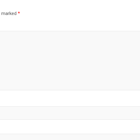
re marked
*