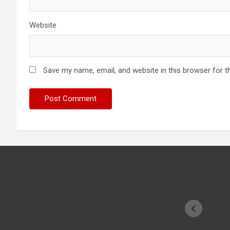
Website
Save my name, email, and website in this browser for t
Have you
sadhu fo
cricketer
देखा क्रिके