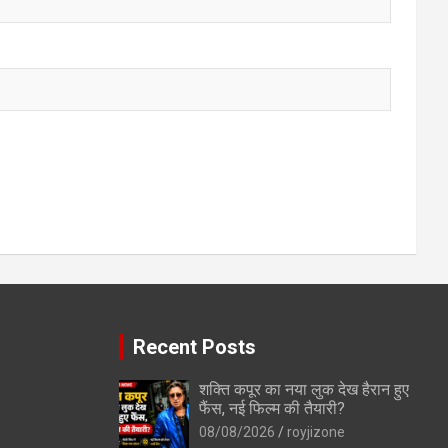
Recent Posts
तरीके
दिन में ज्यादा सोने वाले
जिंदगी बदलने के 5 नियम /
शक्ति कपूर का नया लुक देख हैरान हुए
जरूर पढ़ें / Those who
5 Rules To Change
फैंस, नई फिल्म की तैयारी?
ess
sleep more during
Life
08/08/2026
royjizone
the day must read