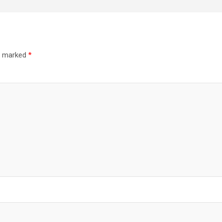
re marked
*