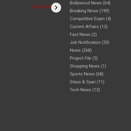
Bollywood News
(64)
rm of the
(Bitiya) बिटिया
/ 5 Ways to
View all stories
Breaking News
(199)
? /क्या आपने
Overcome Shyn
टर का साधु रूप
Roy Ji Zone
Competitive Exam
(4)
Current Affairs
(13)
Fact News
(2)
Job Notification
(20)
News
(268)
Project File
(5)
Shopping News
(1)
Sports News
(68)
Staus & Syari
(11)
Tech News
(13)