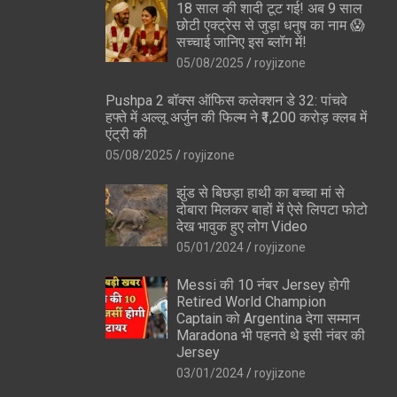
18 साल की शादी टूट गई! अब 9 साल
जरूर पढ़ें / Those who
5 Rules To Change
छोटी एक्ट्रेस से जुड़ा धनुष का नाम 😱
ess
sleep more during
Life
सच्चाई जानिए इस ब्लॉग में!
the day must read
05/08/2025
royjizone
Pushpa 2 बॉक्स ऑफिस कलेक्शन डे 32: पांचवे
हफ्ते में अल्लू अर्जुन की फिल्म ने ₹1,200 करोड़ क्लब में
एंट्री की
05/08/2025
royjizone
झुंड से बिछड़ा हाथी का बच्चा मां से
दोबारा मिलकर बाहों में ऐसे लिपटा फोटो
देख भावुक हुए लोग Video
05/01/2024
royjizone
Messi की 10 नंबर Jersey होगी
Retired World Champion
Captain को Argentina देगा सम्मान
Maradona भी पहनते थे इसी नंबर की
Jersey
03/01/2024
royjizone