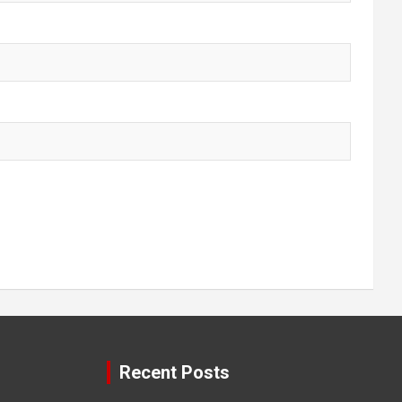
Recent Posts
तरीके
दिन में ज्यादा सोने वाले
जिंदगी बदलने के 5 नियम /