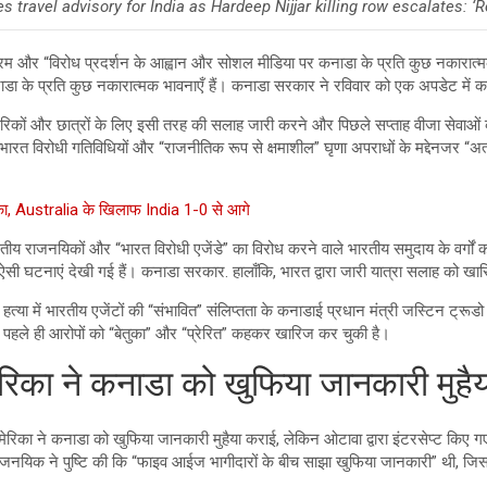
 travel advisory for India as Hardeep Nijjar killing row escalates: ‘R
 और “विरोध प्रदर्शन के आह्वान और सोशल मीडिया पर कनाडा के प्रति कुछ नकारात्मक भ
नाडा के प्रति कुछ नकारात्मक भावनाएँ हैं। कनाडा सरकार ने रविवार को एक अपडेट में कह
रिकों और छात्रों के लिए इसी तरह की सलाह जारी करने और पिछले सप्ताह वीजा सेवाओं क
ती भारत विरोधी गतिविधियों और “राजनीतिक रूप से क्षमाशील” घृणा अपराधों के मद्देनजर 
।
Australia के खिलाफ India 1-0 से आगे
े भारतीय राजनयिकों और “भारत विरोधी एजेंडे” का विरोध करने वाले भारतीय समुदाय के वर्ग
ऐसी घटनाएं देखी गई हैं। कनाडा सरकार. हालाँकि, भारत द्वारा जारी यात्रा सलाह को खारिज
 हत्या में भारतीय एजेंटों की “संभावित” संलिप्तता के कनाडाई प्रधान मंत्री जस्टिन ट
हले ही आरोपों को “बेतुका” और “प्रेरित” कहकर खारिज कर चुकी है।
िका ने कनाडा को खुफिया जानकारी मुहै
े बाद अमेरिका ने कनाडा को खुफिया जानकारी मुहैया कराई, लेकिन ओटावा द्वारा इंटरसेप्
ाजनयिक ने पुष्टि की कि “फाइव आईज भागीदारों के बीच साझा खुफिया जानकारी” थी, जिस