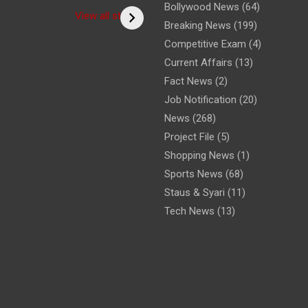
Bollywood News
(64)
rm of the
(Bitiya) बिटिया
/ 5 Ways to
View all stories
Breaking News
(199)
? /क्या आपने
Overcome Shyn
टर का साधु रूप
Roy Ji Zone
Competitive Exam
(4)
Current Affairs
(13)
Fact News
(2)
Job Notification
(20)
News
(268)
Project File
(5)
Shopping News
(1)
Sports News
(68)
Staus & Syari
(11)
Tech News
(13)