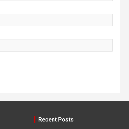
Recent Posts
तरीके
दिन में ज्यादा सोने वाले
जिंदगी बदलने के 5 नियम /