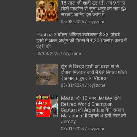
18 साल की शादी टूट गई! अब 9 साल
जरूर पढ़ें / Those who
5 Rules To Change
छोटी एक्ट्रेस से जुड़ा धनुष का नाम 😱
ess
sleep more during
Life
सच्चाई जानिए इस ब्लॉग में!
the day must read
05/08/2025
royjizone
Pushpa 2 बॉक्स ऑफिस कलेक्शन डे 32: पांचवे
हफ्ते में अल्लू अर्जुन की फिल्म ने ₹1,200 करोड़ क्लब में
एंट्री की
05/08/2025
royjizone
झुंड से बिछड़ा हाथी का बच्चा मां से
दोबारा मिलकर बाहों में ऐसे लिपटा फोटो
देख भावुक हुए लोग Video
05/01/2024
royjizone
Messi की 10 नंबर Jersey होगी
Retired World Champion
Captain को Argentina देगा सम्मान
Maradona भी पहनते थे इसी नंबर की
Jersey
03/01/2024
royjizone