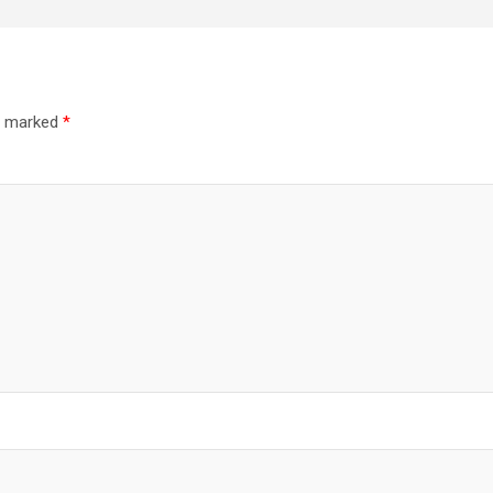
re marked
*