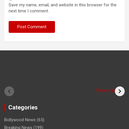
Save my name, email, and website in this browser for the
next time I comment.
Have you seen the
sadhu form of the
(Bitiya) बिटिया
View all stories
cricketer? /क्या आपने
देखा क्रिकेटर का साधु रूप
Categories
Bollywood News
(65)
Breaking News
(199)