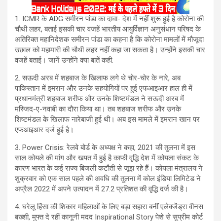
1. ICMR के ADG समीरन पांडा का दावा- देश में नहीं शुरू हुई है कोरोना की
चौथी लहर, बताई इसकी चार वजहें भारतीय आयुर्विज्ञान अनुसंधान परिषद के
अतिरिक्त महानिदेशक समीरन पांडा का कहना है कि कोरोना मामलों में मौजूदा
उछाल को महामारी की चौथी लहर नहीं कहा जा सकता है। उन्‍होंने इसकी चार
वजहें बताई। जानें उन्‍होंने क्‍या बातें कही.
2. सऊदी अरब में शहबाज के खिलाफ लगे थे चोर-चोर के नारे, अब
पाकिस्‍तान में इमरान और उनके सहयोगियों पर हुई एफआइआर हाल ही में
प्रधानमंत्री शहबाज शरीफ और उनके शिष्टमंडल ने सऊदी अरब में
मस्जिद-ए-नवाबी का दौरा किया था। तब शहबाज शरीफ और उनके
शिष्टमंडल के खिलाफ नारेबाजी हुई थी। अब इस मामले में इमरान खान पर
एफआइआर दर्ज हुई है।
3. Power Crisis: रेलवे बोर्ड के अध्यक्ष ने कहा, 2021 की तुलना में इस
साल कोयले की मांग और खपत में हुई है काफी वृद्धि देश में कोयला संकट के
कारण भारत के कई राज्य बिजली कटौती से जूझ रहे हैं। कोयला मंत्रालय ने
शुक्रवार को एक साल पहले की अवधि की तुलना में कोल इंडिया लिमिटेड ने
अप्रैल 2022 में अपने उत्पादन में 27.2 प्रतिशत की वृद्धि दर्ज की है।
4. घरेलू हिंसा की शिकार महिलाओं के लिए बड़ा सहारा बनीं एलेक्जेंड्रा वीनस
बख्शी, मुफ्त दे रहीं कानूनी मदद Inspirational Story पेशे से सुप्रीम कोर्ट