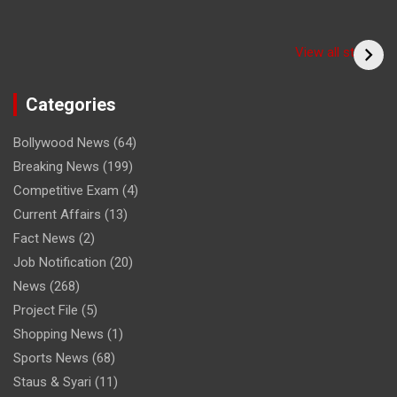
Have you seen the
sadhu form of the
(Bitiya) बिटिया
View all stories
cricketer? /क्या आपने
देखा क्रिकेटर का साधु रूप
Categories
Bollywood News
(64)
Breaking News
(199)
Competitive Exam
(4)
Current Affairs
(13)
Fact News
(2)
Job Notification
(20)
News
(268)
Project File
(5)
Shopping News
(1)
Sports News
(68)
Staus & Syari
(11)