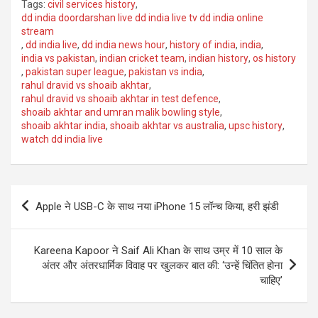
Tags:
civil services history
,
dd india doordarshan live dd india live tv dd india online
stream
,
dd india live
,
dd india news hour
,
history of india
,
india
,
india vs pakistan
,
indian cricket team
,
indian history
,
os history
,
pakistan super league
,
pakistan vs india
,
rahul dravid vs shoaib akhtar
,
rahul dravid vs shoaib akhtar in test defence
,
shoaib akhtar and umran malik bowling style
,
shoaib akhtar india
,
shoaib akhtar vs australia
,
upsc history
,
watch dd india live
Post
Apple ने USB-C के साथ नया iPhone 15 लॉन्च किया, हरी झंडी
navigation
Kareena Kapoor ने Saif Ali Khan के साथ उम्र में 10 साल के
अंतर और अंतरधार्मिक विवाह पर खुलकर बात की: ‘उन्हें चिंतित होना
चाहिए’