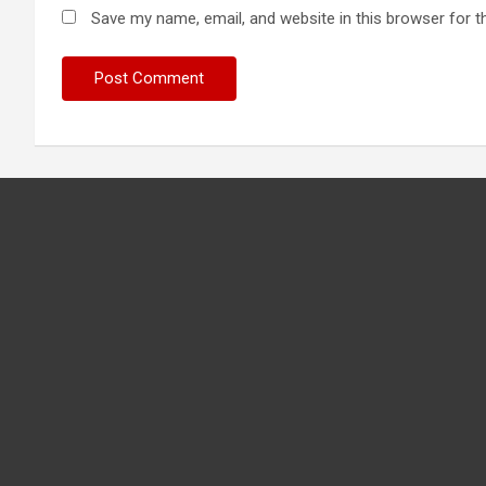
Save my name, email, and website in this browser for t
Have you
sadhu fo
cricketer
देखा क्रिके