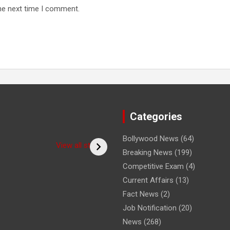
he next time I comment.
Categories
 seen the
शर्म खत्म करने के 5 
Bollywood News
(64)
rm of the
(Bitiya) बिटिया
/ 5 Ways to
View all stories
Breaking News
(199)
? /क्या आपने
Overcome Shyn
टर का साधु रूप
Roy Ji Zone
Competitive Exam
(4)
Current Affairs
(13)
Fact News
(2)
Job Notification
(20)
News
(268)