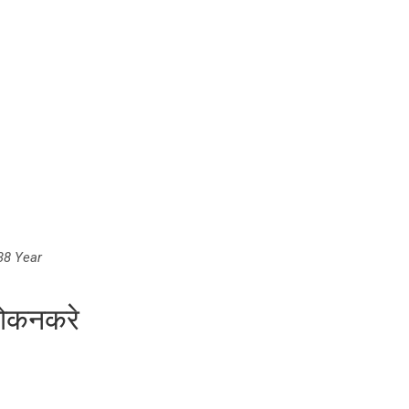
:
38 Year
लोकनकरे