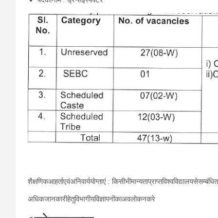
पदकानाम
:
ड्रग्सइंस्पेक्टर
शैक्षणिकआहर्ताएवंअनिवार्ययोग्ताएं
:
किसीभीमान्यताप्राप्तविश्वविद्यालयसेसम्बंधित
अधिकजानकारीहेतुविभागीयविज्ञापनोंकाअवलोकनकरे