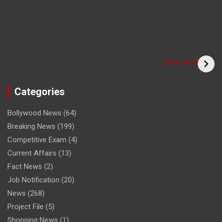
Have you seen the
sadhu form of the
(Bitiya) बिटिया
View all stories
cricketer? /क्या आपने
देखा क्रिकेटर का साधु रूप
Categories
Bollywood News
(64)
Breaking News
(199)
Competitive Exam
(4)
Current Affairs
(13)
Fact News
(2)
Job Notification
(20)
News
(268)
Project File
(5)
Shopping News
(1)