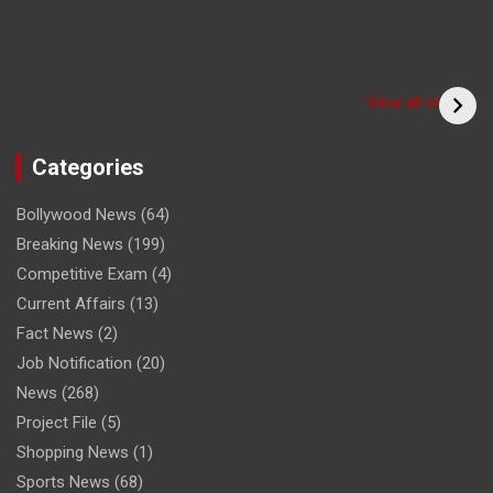
Have you seen the
sadhu form of the
(Bitiya) बिटिया
View all stories
cricketer? /क्या आपने
देखा क्रिकेटर का साधु रूप
Categories
Bollywood News
(64)
Breaking News
(199)
Competitive Exam
(4)
Current Affairs
(13)
Fact News
(2)
Job Notification
(20)
News
(268)
Project File
(5)
Shopping News
(1)
Sports News
(68)