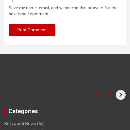
Save my name, email, and website in this browser for the
next time I comment.
Have you seen the
sadhu form of the
(Bitiya) बिटिया
View all stories
cricketer? /क्या आपने
देखा क्रिकेटर का साधु रूप
Categories
Bollywood News
(65)