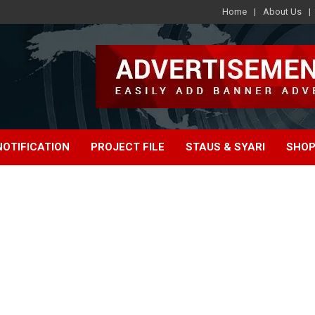
Home
About Us
e
NOTIFICATION
PROJECT FILE
STAUS & SYARI
SHOP