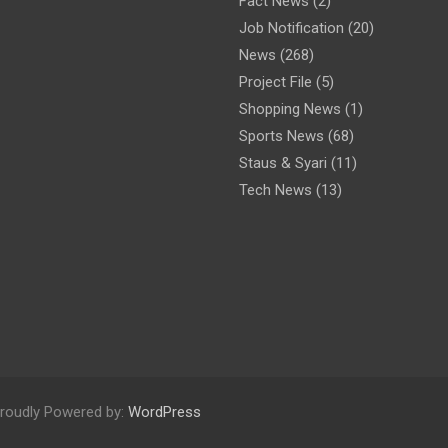
Fact News
(2)
Job Notification
(20)
News
(268)
Project File
(5)
Shopping News
(1)
Sports News
(68)
Staus & Syari
(11)
Tech News
(13)
roudly Powered by:
WordPress