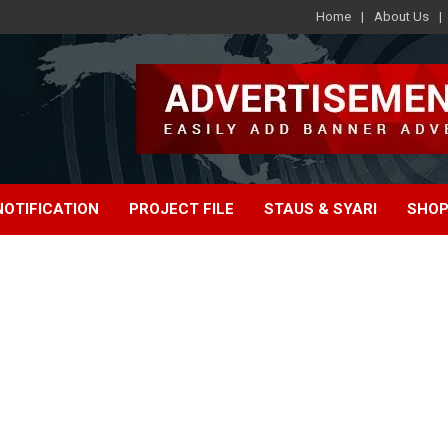
Home
About Us
e
NOTIFICATION
PROJECT FILE
STAUS & SYARI
SHOP