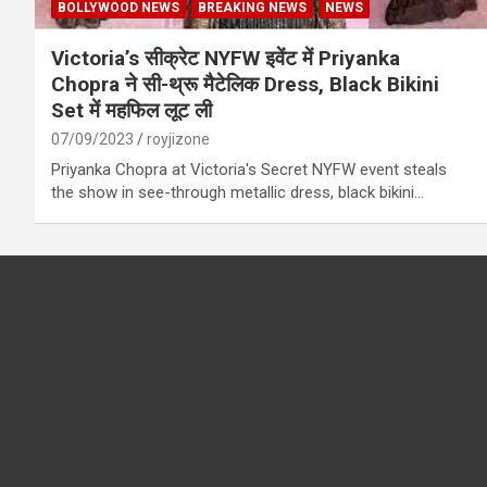
BOLLYWOOD NEWS
BREAKING NEWS
NEWS
Victoria’s सीक्रेट NYFW इवेंट में Priyanka
Chopra ने सी-थ्रू मैटेलिक Dress, Black Bikini
Set में महफिल लूट ली
07/09/2023
royjizone
Priyanka Chopra at Victoria's Secret NYFW event steals
the show in see-through metallic dress, black bikini…
Have you
sadhu fo
cricketer
देखा क्रिके